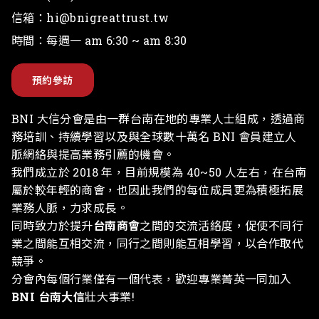
電話：
(886)-910-671629
信箱：
hi@bnigreattrust.tw
時間：每週一 am 6:30 ~ am 8:30
預約參訪
BNI 大信分會是由一群台南在地的專業人士組成，透過商
務培訓、持續學習以及與全球數十萬名 BNI 會員建立人
脈網絡與提高業務引薦的機會。
我們成立於 2018 年，目前規模為 40~50 人左右，在台南
屬於較年輕的商會，也因此我們的每位成員更為積極拓展
業務人脈，力求成長。
同時致力於提升
台南商會
之間的交流活絡度，促使不同行
業之間能互相交流，同行之間則能互相學習，以合作取代
競爭。
分會內每個行業僅有一個代表，歡迎專業菁英一同加入