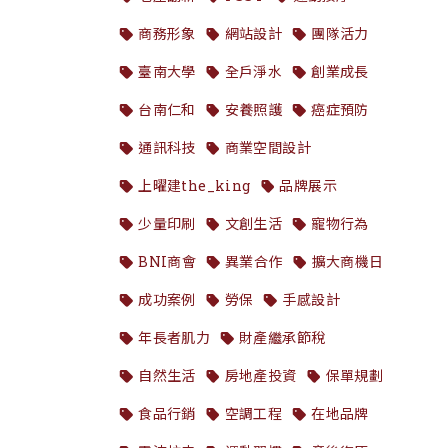
商務形象
網站設計
團隊活力
臺南大學
全戶淨水
創業成長
台南仁和
安養照護
癌症預防
通訊科技
商業空間設計
上曜建the_king
品牌展示
少量印刷
文創生活
寵物行為
BNI商會
異業合作
擴大商機日
成功案例
勞保
手感設計
年長者肌力
財產繼承節稅
自然生活
房地產投資
保單規劃
食品行銷
空調工程
在地品牌