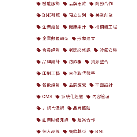
機能服飾
品牌思維
商務合作
BNI引薦
預立告別
美業創業
企業經營
健康果汁
柵欄機工程
企業數位轉型
形象建立
會員經營
老闆必修課
冷氣安裝
品牌設計
防詐騙
資源整合
印刷工藝
合作取代競爭
餐飲經營
品牌經營
平面設計
CMS
系統化經營
內容管理
非語言溝通
品牌體驗
創業財務知識
建案合作
個人品牌
餐飲轉型
BNI