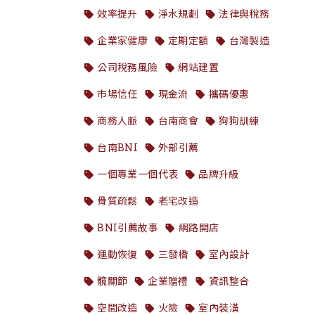
效率提升
淨水規劃
法律與稅務
企業家健康
定期定額
台灣製造
公司稅務風險
網站建置
市場信任
現金流
攜碼優惠
商務人脈
台南商會
狗狗訓練
台南BNI
外部引薦
一個專業一個代表
品牌升級
骨質疏鬆
老宅改造
BNI引薦故事
網路開店
運動恢復
三發橋
室內設計
髖關節
企業贈禮
資訊整合
空間改造
火險
室內裝潢