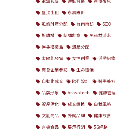
電波拉皮
運動習慣
產後復原
屋頂出租
永續設計
離婚財產分配
台南南紡
SEO
對講機
結構創意
免耗材淨水
伴手禮禮盒
遺產分配
太陽能發電
女性創業
活動紀錄
商會企業參訪
生命禮儀
自動化成交
陳列設計
醫學美容
品牌形象
bravotech
健康管理
資產活化
成交轉換
自我風格
文創商品
外銷品牌
健康飲食
有機食品
展示行銷
5G網路