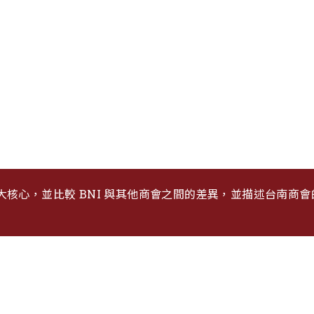
台南大信
產業服務鏈
商會成員
主題簡報
大核心，並比較 BNI 與其他商會之間的差異，並描述台南商會