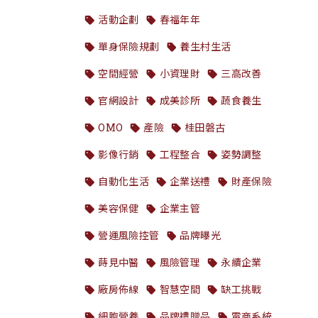
活動企劃
春福年年
單身保險規劃
養生村生活
空間經營
小資理財
三高改善
官網設計
成美診所
蔬食養生
OMO
產險
桂田磐古
影像行銷
工程整合
姿勢調整
自動化生活
企業送禮
財產保險
美容保健
企業主管
營運風險控管
品牌曝光
蒔見中醫
風險管理
永續企業
廠房佈線
智慧空間
缺工挑戰
細胞營養
品牌禮贈品
電商系統