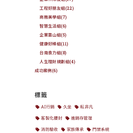
工程好朋友組
(22)
商務美學組
(7)
智慧生活組
(6)
企業靠山組
(5)
健康好棒組
(11)
台南食力組
(8)
人生理財規劃組
(4)
成功案例
(6)
標籤
AI行銷
久坐
耘非凡
客製化腰封
進銷存管理
消防驗收
家族傳承
門禁系統