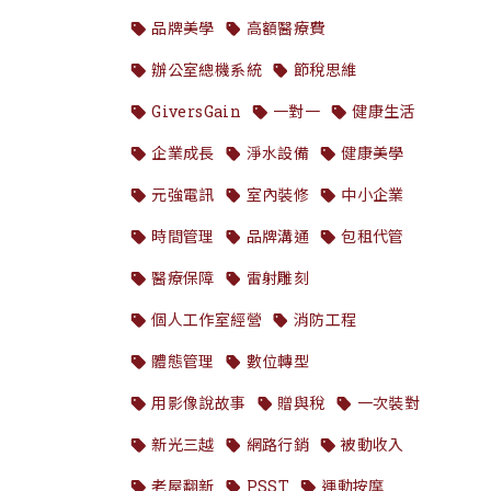
品牌美學
高額醫療費
辦公室總機系統
節稅思維
GiversGain
一對一
健康生活
企業成長
淨水設備
健康美學
元強電訊
室內裝修
中小企業
時間管理
品牌溝通
包租代管
醫療保障
雷射雕刻
個人工作室經營
消防工程
體態管理
數位轉型
用影像說故事
贈與稅
一次裝對
新光三越
網路行銷
被動收入
老屋翻新
PSST
運動按摩