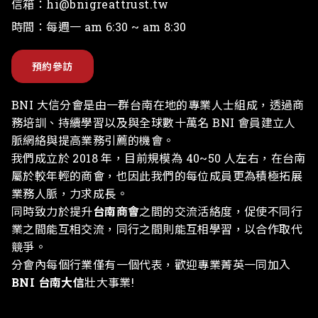
電話：
(886)-910-671629
信箱：
hi@bnigreattrust.tw
時間：每週一 am 6:30 ~ am 8:30
預約參訪
BNI 大信分會是由一群台南在地的專業人士組成，透過商
務培訓、持續學習以及與全球數十萬名 BNI 會員建立人
脈網絡與提高業務引薦的機會。
我們成立於 2018 年，目前規模為 40~50 人左右，在台南
屬於較年輕的商會，也因此我們的每位成員更為積極拓展
業務人脈，力求成長。
同時致力於提升
台南商會
之間的交流活絡度，促使不同行
業之間能互相交流，同行之間則能互相學習，以合作取代
競爭。
分會內每個行業僅有一個代表，歡迎專業菁英一同加入
BNI 台南大信
壯大事業!