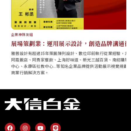
企業神隊友組
展場策劃業：運用展示設計，創造品牌溝通術
雅普設計有超過15年策展陳列設計、數位印前執行從業經驗，為
阿霞飯店、阿勇家餐飲、上海好味道、新光三越百貨、南紡購物
中心、永康區社教中心...等知名企業品牌提供活動展示視覺規劃與
商業行銷解決方案。