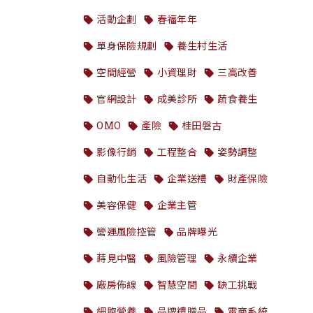
活動企劃
春福年年
單身保險規劃
養生村生活
空間經營
小資理財
三高改善
官網設計
成美診所
蔬食養生
OMO
產險
桂田磐古
影像行銷
工程整合
姿勢調整
自動化生活
企業送禮
財產保險
美容保健
企業主管
營運風險控管
品牌曝光
蒔見中醫
風險管理
永續企業
廠房佈線
智慧空間
缺工挑戰
細胞營養
品牌禮贈品
電商系統