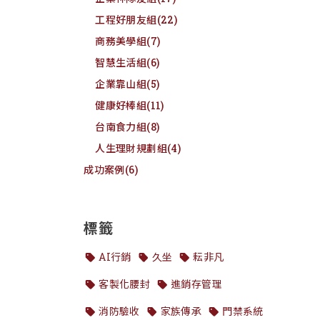
工程好朋友組
(22)
商務美學組
(7)
智慧生活組
(6)
企業靠山組
(5)
健康好棒組
(11)
台南食力組
(8)
人生理財規劃組
(4)
成功案例
(6)
標籤
AI行銷
久坐
耘非凡
客製化腰封
進銷存管理
消防驗收
家族傳承
門禁系統