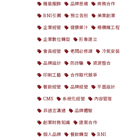
機能服飾
品牌思維
商務合作
BNI引薦
預立告別
美業創業
企業經營
健康果汁
柵欄機工程
企業數位轉型
形象建立
會員經營
老闆必修課
冷氣安裝
品牌設計
防詐騙
資源整合
印刷工藝
合作取代競爭
餐飲經營
品牌經營
平面設計
CMS
系統化經營
內容管理
非語言溝通
品牌體驗
創業財務知識
建案合作
個人品牌
餐飲轉型
BNI