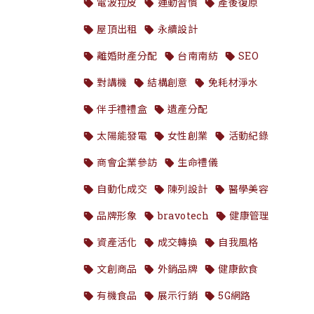
電波拉皮
運動習慣
產後復原
屋頂出租
永續設計
離婚財產分配
台南南紡
SEO
對講機
結構創意
免耗材淨水
伴手禮禮盒
遺產分配
太陽能發電
女性創業
活動紀錄
商會企業參訪
生命禮儀
自動化成交
陳列設計
醫學美容
品牌形象
bravotech
健康管理
資產活化
成交轉換
自我風格
文創商品
外銷品牌
健康飲食
有機食品
展示行銷
5G網路