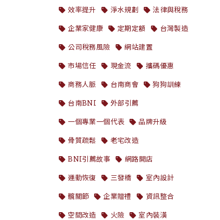
效率提升
淨水規劃
法律與稅務
企業家健康
定期定額
台灣製造
公司稅務風險
網站建置
市場信任
現金流
攜碼優惠
商務人脈
台南商會
狗狗訓練
台南BNI
外部引薦
一個專業一個代表
品牌升級
骨質疏鬆
老宅改造
BNI引薦故事
網路開店
運動恢復
三發橋
室內設計
髖關節
企業贈禮
資訊整合
空間改造
火險
室內裝潢