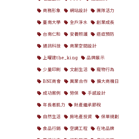
商務形象
網站設計
團隊活力
臺南大學
全戶淨水
創業成長
台南仁和
安養照護
癌症預防
通訊科技
商業空間設計
上曜建the_king
品牌展示
少量印刷
文創生活
寵物行為
BNI商會
異業合作
擴大商機日
成功案例
勞保
手感設計
年長者肌力
財產繼承節稅
自然生活
房地產投資
保單規劃
食品行銷
空調工程
在地品牌