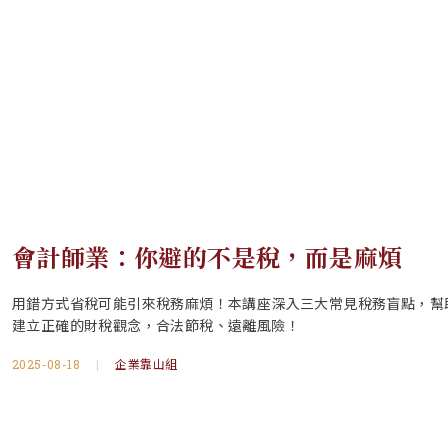
台南大信
產業服務鏈
商會成員
主題簡報
會計師業：你避的不是稅，而是麻煩
用錯方式省稅可能引來稅務麻煩！本講座深入三大常見稅務盲點，幫
建立正確的財稅觀念，合法節稅、遠離風險！
2025-08-18
|
企業靠山組