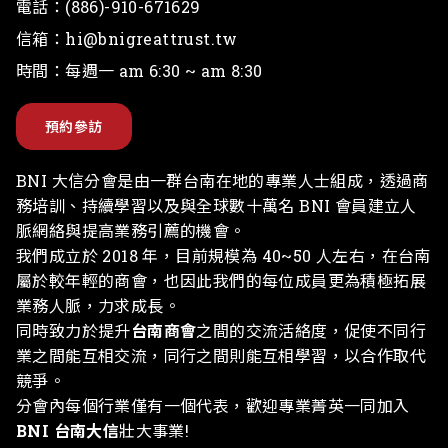
地址：
臺南市北區文成路781-2號
電話：
(886)-910-671629
信箱：
hi@bnigreattrust.tw
時間：每週一 am 6:30 ~ am 8:30
預約參訪
BNI 大信分會是由一群台南在地的專業人士組成，透過商
務培訓、持續學習以及與全球數十萬名 BNI 會員建立人
脈網絡與提高業務引薦的機會。
我們成立於 2018 年，目前規模為 40~50 人左右，在台南
屬於較年輕的商會，也因此我們的每位成員更為積極拓展
業務人脈，力求成長。
同時致力於提升
台南商會
之間的交流活絡度，促使不同行
業之間能互相交流，同行之間則能互相學習，以合作取代
競爭。