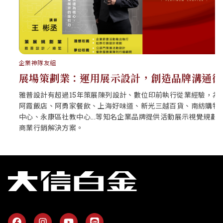
企業神隊友組
展場策劃業：運用展示設計，創造品牌溝通術
雅普設計有超過15年策展陳列設計、數位印前執行從業經驗，為
阿霞飯店、阿勇家餐飲、上海好味道、新光三越百貨、南紡購物
中心、永康區社教中心...等知名企業品牌提供活動展示視覺規劃與
商業行銷解決方案。