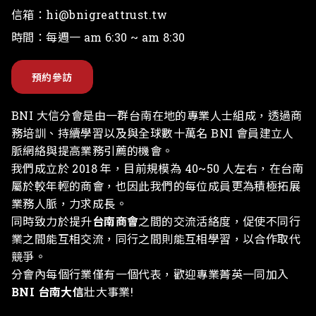
電話：
(886)-910-671629
信箱：
hi@bnigreattrust.tw
時間：每週一 am 6:30 ~ am 8:30
預約參訪
BNI 大信分會是由一群台南在地的專業人士組成，透過商
務培訓、持續學習以及與全球數十萬名 BNI 會員建立人
脈網絡與提高業務引薦的機會。
我們成立於 2018 年，目前規模為 40~50 人左右，在台南
屬於較年輕的商會，也因此我們的每位成員更為積極拓展
業務人脈，力求成長。
同時致力於提升
台南商會
之間的交流活絡度，促使不同行
業之間能互相交流，同行之間則能互相學習，以合作取代
競爭。
分會內每個行業僅有一個代表，歡迎專業菁英一同加入
BNI 台南大信
壯大事業!