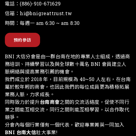
電話：
(886)-910-671629
信箱：
hi@bnigreattrust.tw
時間：每週一 am 6:30 ~ am 8:30
預約參訪
BNI 大信分會是由一群台南在地的專業人士組成，透過商
務培訓、持續學習以及與全球數十萬名 BNI 會員建立人
脈網絡與提高業務引薦的機會。
我們成立於 2018 年，目前規模為 40~50 人左右，在台南
屬於較年輕的商會，也因此我們的每位成員更為積極拓展
業務人脈，力求成長。
同時致力於提升
台南商會
之間的交流活絡度，促使不同行
業之間能互相交流，同行之間則能互相學習，以合作取代
競爭。
分會內每個行業僅有一個代表，歡迎專業菁英一同加入
BNI 台南大信
壯大事業!